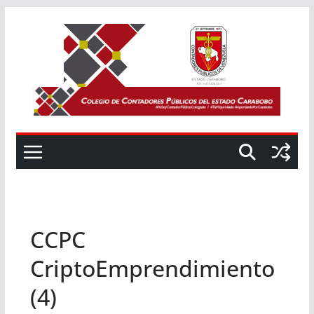
Saltar
al
contenido
CCPC
CriptoEmprendimiento
(4)